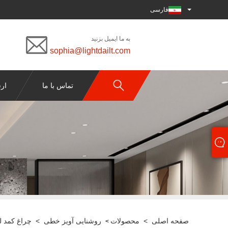
فارسی
به ما ایمیل بزنید
sophia@lightdailt.com
تماس با ما
ار
صفحه اصلی
>
محصولات
روشنایی آویز خطی
>
چراغ کمد لبا
>