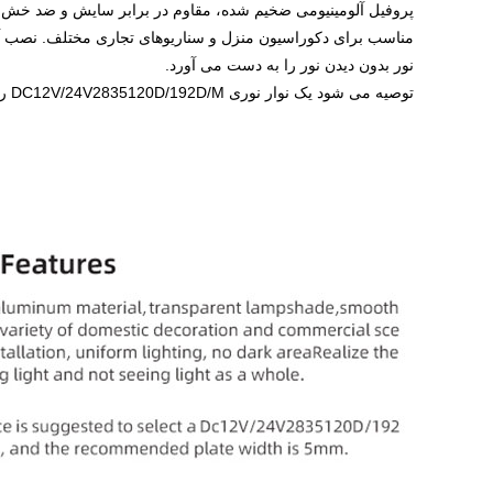
پروفیل آلومینیومی ضخیم شده، مقاوم در برابر سایش و ضد خش، 
مناسب برای دکوراسیون منزل و سناریوهای تجاری مختلف. نصب آن
نور بدون دیدن نور را به دست می آورد.
توصیه می شود یک نوار نوری DC12V/24V2835120D/192D/M را به عنوان منبع نور انتخاب کنید. عرض تخته توصیه شده 5 میلی متر است.