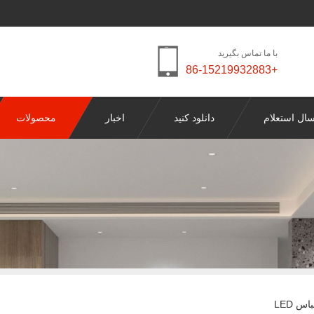
با ما تماس بگیرید
+86-15219932883
سال استعلام
دانلود کنید
اخبار
محصولات
س LED