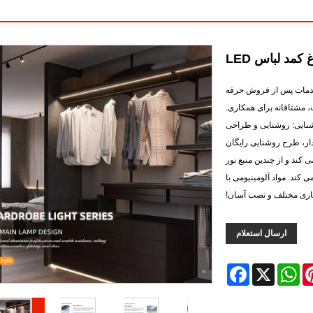
کمد لباس LED
ین را در DAILT پیدا کنید. ارائه خدمات پس از فروش حرفه
 مشتاقانه برای همکاری.
ی متر خدمات راه حل روشنایی: روشنایی و طراحی
ار، طرح روشنایی رایگان
ند و از چندین منبع نور
 کند. مواد آلومینیومی با
جاری مختلف و نصب آسان!
ارسال استعلام
Facebook
WhatsApp
X
Pinte