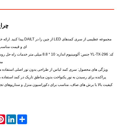
چراغ 
مجموعه عظیمی از سری کمدهای LED از چ
ای و قیمت مناسب،
کد: YL-TX-296 جنس: آلومینیوم اندازه: 10 * 8.8 میل
مد
ویژگی های محصول: سری کمد لباس از طراحی بدون نور اصلی استفاده می ک
پراکنده برای رسیدن به نور یکنواخت بدون مناطق تاریک در کمد استفاده می
کیفیت بالا با برش های صاف، مناسب برای دکوراسیون منزل و سناریوهای ت
rest
LinkedIn
Share