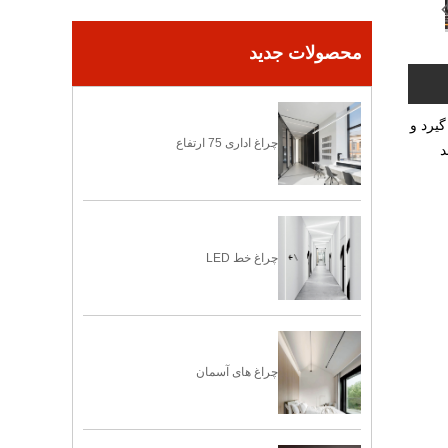
محصولات جدید
 گیرد و
چراغ اداری 75 ارتفاع
د
چراغ خط LED
چراغ های آسمان