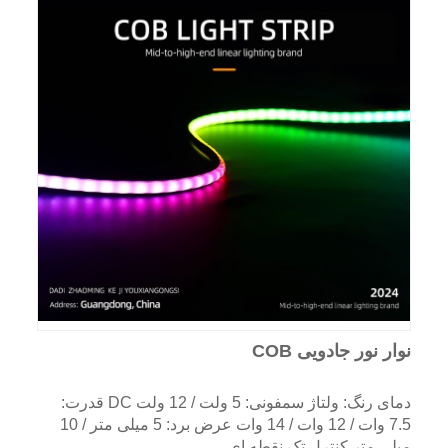
نوار نور جادویی COB
دمای رنگ: ولتاژ سمفونی: 5 ولت / 12 ولت DC قدرت:
7.5 وات / 12 وات / 14 وات عرض برد: 5 میلی متر / 10
میلی متر کنترل تک نقطه ای