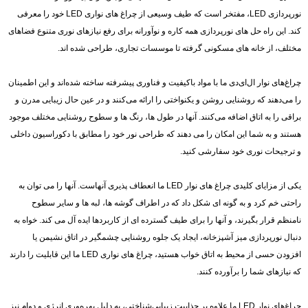
نورپردازی LED، مفتخر است که طیف وسیعی از چراغ های نواری LED خود را معرفی
کند. این راه حل های نورپردازی همه کاره و نوآورانه برای رفع نیازهای نوری متنوع فضاهای
مختلف، از خانه های مسکونی گرفته تا موسسات تجاری، طراحی شده اند.
چراغ‌های نوار ال‌ای‌دی ما با مواد باکیفیت و فناوری پیشرفته ساخته شده‌اند و این اطمینان
را می‌دهند که روشنایی روشن و یکنواختی را ارائه می‌کنند و در عین حال زیبایی مدرن و
براقی را به اتاق اضافه می‌کنند. آنها در طول ها، رنگ ها و سطوح روشنایی مختلف موجود
هستند و به شما این امکان را می دهند که طراحی نور خود را مطابق با دکوراسیون داخلی
و ترجیحات نوری خود سفارشی کنید.
یکی از مزایای کلیدی چراغ های نوار LED ما انعطاف پذیری آنهاست. آنها را می توان به
راحتی خم کرد و به گونه ای شکل داد که در اطراف گوشه ها، لبه ها و سایر سطوح
نامنظم قرار بگیرند، و آنها را برای طیف گسترده ای از کاربردها ایده آل می کند. خواه به
دنبال نورپردازی میز آشپزخانه، ایجاد یک جلوه روشنایی چشمگیر در اتاق نشیمن یا
افزودن حسی از محیط به اتاق خواب هستید، چراغ های نواری LED ما این قابلیت را دارند
که نیازهای شما را برآورده کنند.
چراغ‌های نوار LED ما علاوه بر جذابیت زیبایی‌شناختی، به دلیل بهره‌وری انرژی و دوام نیز