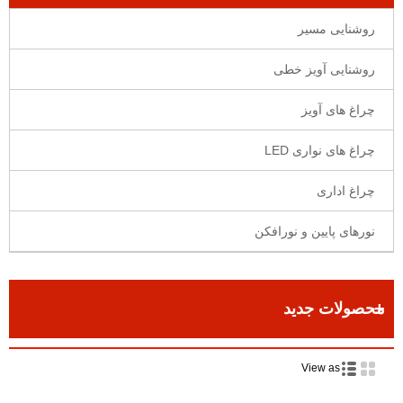
روشنایی مسیر
روشنایی آویز خطی
چراغ های آویز
چراغ های نواری LED
چراغ اداری
نورهای پایین و نورافکن
محصولات جدید
View as