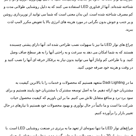
شناخته شده‌اند. آنها از فناوری LED استفاده می کنند که به دلیل روشنایی طولانی مدت و
کم مصرف شناخته شده است. این بدان معنی است که شما می توانید از نورپردازی روشن
و پر جنب و جوش بدون نگرانی در مورد هزینه های انرژی بالا یا تعویض مکرر لامپ لذت
ببرید.
چراغ های نوار LED ما نیز با سهولت نصب طراحی شده اند. آنها دارای پشتی چسبنده
هستند که به شما امکان می دهد به سرعت و به راحتی آنها را به هر سطح صاف وصل
کنید. و با طراحی کم ولتاژ آنها می توانید بدون نیاز به برقکار حرفه ای آنها را نصب کنید و
در وقت و هزینه خود صرفه جویی کنید.
ما در Dadi Lighting متعهد هستیم که محصولات و خدمات را با بالاترین کیفیت به
مشتریان خود ارائه دهیم. ما به اصل توسعه مشترک با مشتریان خود پایبند هستیم و برای
سود برد-برد و منافع متقابل تلاش می کنیم. ما بر این باوریم که کیفیت محصول حیات
شرکت ما است و ما دائماً در حال نوآوری و بهبود محصولات خود هستیم تا نیازهای در حال
تغییر بازار را برآورده کنیم.
چراغ‌های نوار LED ما تنها نمونه‌ای از تعهد ما به برتری در صنعت روشنایی LED است. با
فروش بیش از 20 میلیون، محصولات ما به طور گسترده در تنظیمات مختلف از جمله