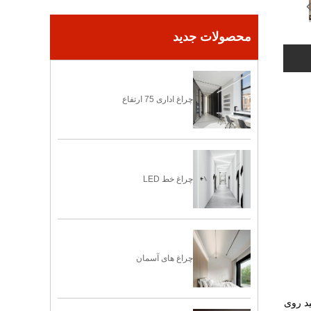
محصولات جدید
چراغ اداری 75 ارتفاع
چراغ خط LED
چراغ های آسمان
ور 360 درجه است. چه بخواهید روی