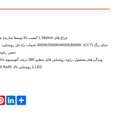
چراغ های Skyline با کیفیت بالا توسط سازنده چینی DAILT ارائه می شود.
دمای رنگ (CCT): 3000K/3500K/4000K/6000K خدم
جنس: زاویه پرتو
ویژگی های محصول: زاویه روشنایی قابل تنظی
LED با روشنایی بالا، CRI Ra95 بالا، چندین روش نصب
rest
LinkedIn
Share