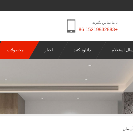
با ما تماس بگیرید
+86-15219932883
سال استعلام
دانلود کنید
اخبار
محصولات
آسمان