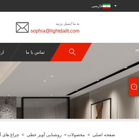
فارسی
به ما ایمیل بزنید
sophia@lightdailt.com
تماس با ما
ار
صفحه اصلی
>
محصولات
روشنایی آویز خطی
>
چراغ های 
>