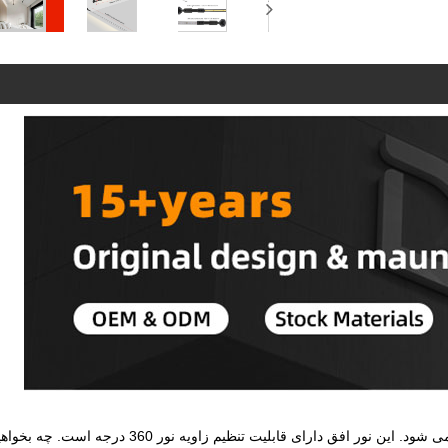
چراغ های Skyline با کیفیت بالا توسط سازنده چینی DAILT ارائه می شود. این نور افق دارای قابلیت تنظیم زاویه ن