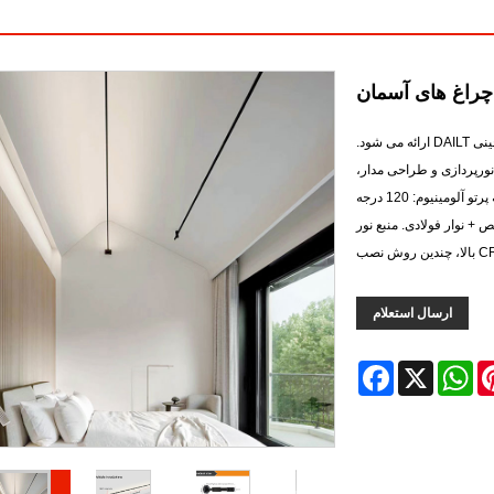
چراغ های آسمان
ات راه حل روشنایی: نورپردازی و طراحی مدار،
 آلومینیوم: 120 درجه
م 360 درجه، آلومینیوم خالص + نوار فولادی. منبع نور
ارسال استعلام
Facebook
WhatsApp
X
Pinte